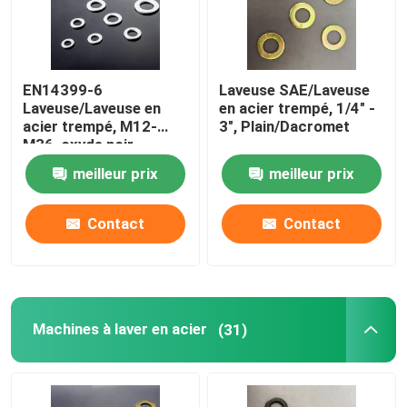
EN14399-6
Laveuse SAE/Laveuse
Laveuse/Laveuse en
en acier trempé, 1/4" -
acier trempé, M12-
3", Plain/Dacromet
M36, oxyde noir
meilleur prix
meilleur prix
Contact
Contact
Aperçu
Machines à laver en acier
(31)
Produits
A propos de nous