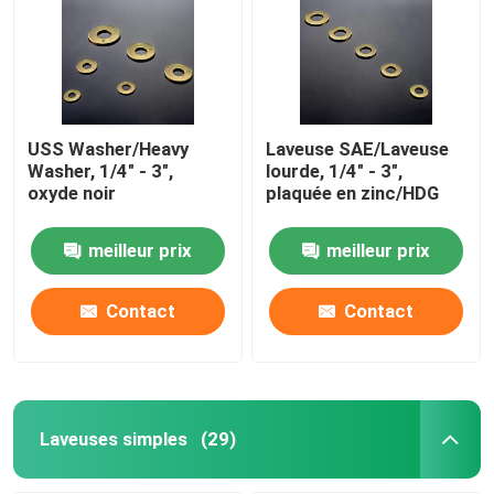
Laveuses simples
Machines à laver à l'eau chauffée
USS Washer/Heavy
Laveuse SAE/Laveuse
Washer, 1/4" - 3",
lourde, 1/4" - 3",
oxyde noir
plaquée en zinc/HDG
Laveuse galvanisée à chaud
meilleur prix
meilleur prix
Laveuses à haute traction
Contact
Contact
Machines à laver en acier
Laveuses non standard
Laveuses simples
(29)