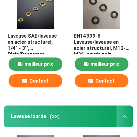
Visite d'usine
Laveuse SAE/laveuse
EN14399-6
Contrôle de la qualité
en acier structurel,
Laveuse/laveuse en
1/4" - 3'",
acier structurel, M12-
Plain/Dacromet
M36, oxyde noir
Demande de soumission
meilleur prix
meilleur prix
Laveuse en acier plat
Contact
Contact
Laveuses en acier durci
Machines à laver en acier
Laveuse lourde
(33)
Laveuse lourde