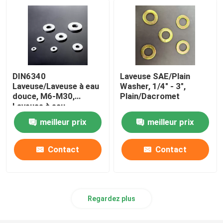
DIN6340
Laveuse SAE/Plain
Laveuse/Laveuse à eau
Washer, 1/4" - 3",
douce, M6-M30,
Plain/Dacromet
Laveuse à eau
douce/Dacromet
meilleur prix
meilleur prix
Contact
Contact
Regardez plus