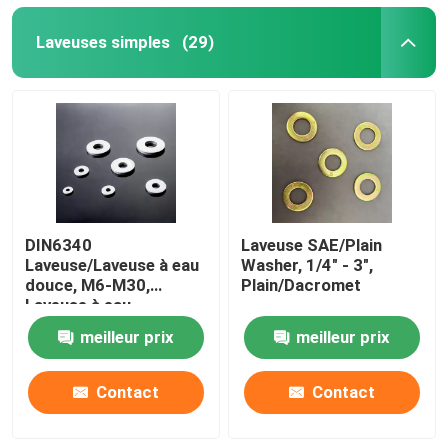
Laveuses simples
(29)
DIN6340
Laveuse SAE/Plain
Laveuse/Laveuse à eau
Washer, 1/4" - 3",
douce, M6-M30,
Plain/Dacromet
Laveuse à eau
douce/Dacromet
meilleur prix
meilleur prix
Contact
Contact