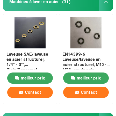
Machines à laver en acier
(31)
Laveuse SAE/laveuse
EN14399-6
en acier structurel,
Laveuse/laveuse en
1/4" - 3'",
acier structurel, M12-
Plain/Dacromet
M36, oxyde noir
meilleur prix
meilleur prix
Contact
Contact