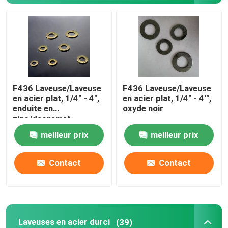
Laveuses simples
Machines à laver à l'eau chauffée
F436 Laveuse/Laveuse
F436 Laveuse/Laveuse
Laveuse galvanisée à chaud
en acier plat, 1/4" - 4",
en acier plat, 1/4" - 4'",
enduite en
oxyde noir
zinc/dacromet
Laveuses à haute traction
meilleur prix
meilleur prix
Machines à laver en acier
Contact
Contact
Laveuses non standard
Laveuses en acier durci
(39)