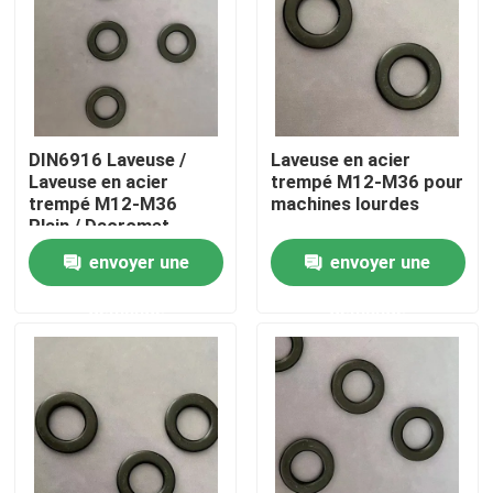
Visite d'usine
Contrôle de la qualité
DIN6916 Laveuse /
Laveuse en acier
Laveuse en acier
trempé M12-M36 pour
Demande de soumission
trempé M12-M36
machines lourdes
Plain / Dacromet
envoyer une
envoyer une
Laveuse en acier plat
demande
demande
Laveuses en acier durci
Machines à laver en acier
Laveuse lourde