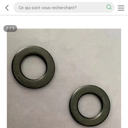
1
/
1