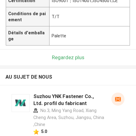
Certification
ISO9001；ISO14001;ISO45001;CE
Conditions de pai
T/T
ement
Détails d'emballa
Palette
ge
Regardez plus
AU SUJET DE NOUS
Suzhou YNK Fastener Co.,
Ltd. profil du fabricant
No.3, Ming Yang Road, Xiang
Cheng Area, Suzhou, Jiangsu, China
,Chine
5.0