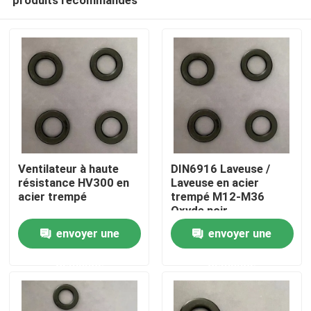
Ventilateur à haute
DIN6916 Laveuse /
résistance HV300 en
Laveuse en acier
acier trempé
trempé M12-M36
Oxyde noir
Aperçu
envoyer une
envoyer une
demande
demande
Produits
A propos de nous