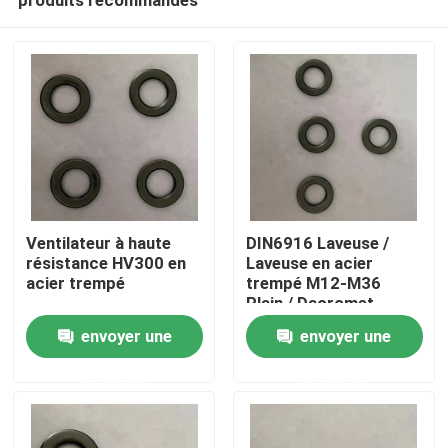
Ventilateur à haute
DIN6916 Laveuse /
résistance HV300 en
Laveuse en acier
acier trempé
trempé M12-M36
Plain / Dacromet
Accueil
envoyer une
envoyer une
demande
demande
A propos de nous
Contacts