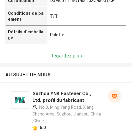
Certification
ISO9001；ISO14001;ISO45001;CE
Conditions de pai
T/T
ement
Détails d'emballa
Palette
ge
Regardez plus
AU SUJET DE NOUS
Suzhou YNK Fastener Co.,
Ltd. profil du fabricant
No.3, Ming Yang Road, Xiang
Cheng Area, Suzhou, Jiangsu, China
,Chine
5.0