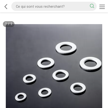
1
/
1