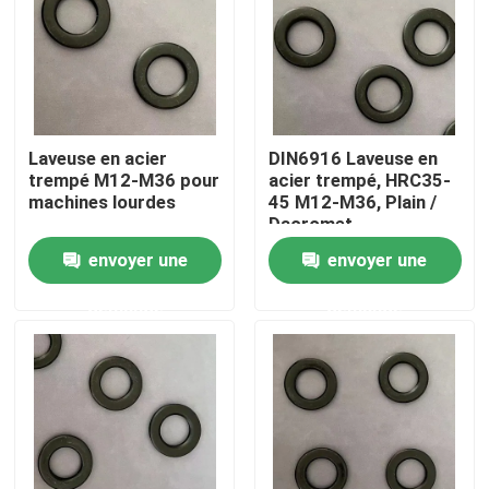
Produits
Laveuse en acier plat
Laveuse en acier
DIN6916 Laveuse en
trempé M12-M36 pour
acier trempé, HRC35-
Laveuses en acier durci
machines lourdes
45 M12-M36, Plain /
Dacromet
envoyer une
envoyer une
Machines à laver en acier
demande
demande
Laveuse lourde
Laveuses simples
Machines à laver à l'eau chauffée