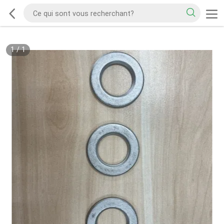
1
/
1