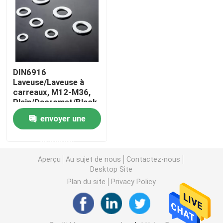
Visite d'usine
Contrôle de la qualité
DIN6916
Laveuse/Laveuse à
Demande de soumission
carreaux, M12-M36,
Plain/Dacromet/Black
Oxide/Zinc
envoyer une
plated/HDG
Laveuse en acier plat
demande
Laveuses en acier durci
Aperçu
Au sujet de nous
Contactez-nous
Desktop Site
Plan du site
Privacy Policy
Machines à laver en acier
Laveuse lourde