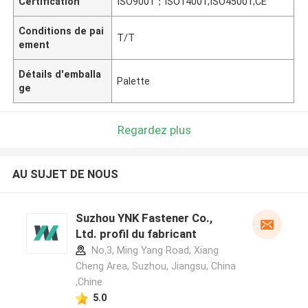
Certification
ISO9001；ISO14001;ISO45001;CE
Conditions de pai
T/T
ement
Détails d'emballa
Palette
ge
Regardez plus
AU SUJET DE NOUS
Suzhou YNK Fastener Co.,
Ltd. profil du fabricant
No.3, Ming Yang Road, Xiang
Cheng Area, Suzhou, Jiangsu, China
,Chine
5.0