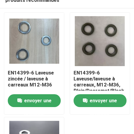
EN14399-6 Laveuse
EN14399-6
zincée / laveuse à
Laveuse/laveuse à
carreaux M12-M36
carreaux, M12-M36,
Plain/Dacromet/Black
Aperçu
Oxide/Zinc
envoyer une
envoyer une
plated/HDG
demande
demande
Produits
A propos de nous