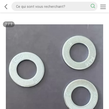
1
/
1