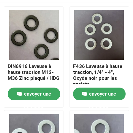
DIN6916 Laveuse à
F436 Laveuse à haute
haute traction M12-
traction, 1/4" - 4",
M36 Zinc plaqué / HDG
Oxyde noir pour les
projets
d'infrastructure
Aperçu
envoyer une
envoyer une
demande
demande
Produits
A propos de nous