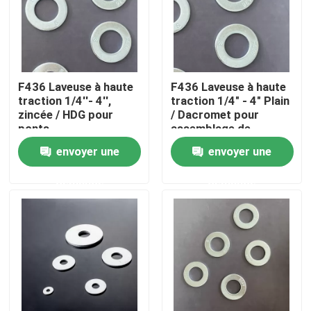
Visite d'usine
Contrôle de la qualité
F436 Laveuse à haute
F436 Laveuse à haute
traction 1/4''- 4'',
traction 1/4" - 4" Plain
zincée / HDG pour
/ Dacromet pour
Demande de soumission
ponts
assemblage de
machines lourdes
envoyer une
envoyer une
Laveuse en acier plat
demande
demande
Laveuses en acier durci
Machines à laver en acier
Laveuse lourde