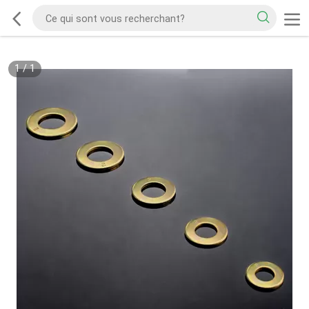
1
/
1