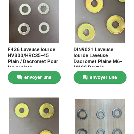
Produits
Laveuse en acier plat
F436 Laveuse lourde
DIN9021 Laveuse
Laveuses en acier durci
HV300/HRC35-45
lourde Laveuse
Plain / Dacromet Pour
Dacromet Plaine M6-
les projets
M100 Pour la
d'infrastructure
fabrication
Machines à laver en acier
envoyer une
envoyer une
automobile
demande
demande
Laveuse lourde
Laveuses simples
Machines à laver à l'eau chauffée