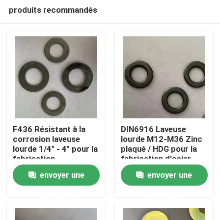
produits recommandés
F436 Résistant à la
DIN6916 Laveuse
corrosion laveuse
lourde M12-M36 Zinc
lourde 1/4" - 4" pour la
plaqué / HDG pour la
Accueil
fabrication
fabrication d'acier
automobile
envoyer une
envoyer une
A propos de nous
demande
demande
Contacts